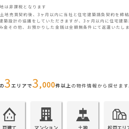
地は非課税となります
土地売買契約後、3ヶ月以内に当社と住宅建築請負契約を締
建築設計の協議をしていただきますが、3ヶ月以内に住宅建築
み金その他、お預かりした金銭は全額無条件にて返還いたし
3
3
,000
の
エリアで
件以上
の物件情報から探せます
戸建て
マンション
土地
松戸エリ