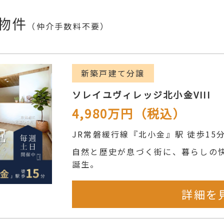
物件
（仲介手数料不要）
新築戸建て分譲
ソレイユヴィレッジ北小金VIII
4,980
万円
（税込）
JR常磐緩行線『北小金』駅 徒歩15
自然と歴史が息づく街に、暮らしの快
誕生。
詳細を