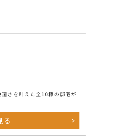
分
適さを叶えた全10棟の邸宅が
見る