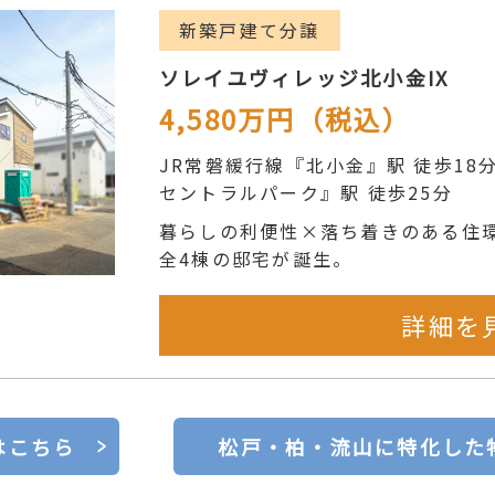
新築戸建て分譲
ソレイユヴィレッジ北小金IX
4,580
万円
（税込）
JR常磐緩行線『北小金』駅 徒歩1
セントラルパーク』駅 徒歩25分
暮らしの利便性×落ち着きのある住
全4棟の邸宅が誕生。
詳細を
はこちら
松戸・柏・流山に特化した