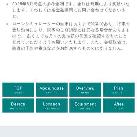
2025年5月時点の参考金利です。金利は時期により変動いた
します。くわしくは各金融機関にお問い合わせくださいま
せ。
ローンシミュレーターの結果はあくまで試算であり、将来の
金利動向により、実際のご返済額とは異なる場合があります
ので、 あくまでも月々の支払額の目安を確認するものにと
どめていただくようお願いいたします。また、各種数値は、
融資の予約や審査などをお約束するものではありません。
TOP
Modelhouse
Overview
Plan
- 北小金Ⅸ -
- モデルハウス -
- 物件概要 -
- 区画・プラン -
Design
Location
Equipment
After
- 外観・インテリア -
- 交通・周辺環境 -
- 設備・仕様 -
- アフター
-