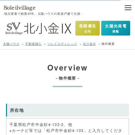
-地元密着で創業45年。太陽ハウスの新築戸建て分譲
-
長期優良
太陽光発電
住宅
搭載
太陽ハウス
>
不動産購入
>
ソレイユヴィレッジ
>
北小金Ⅸ
>
物件概要
Overview
- 物件概要 -
所在地
千葉県松戸市中金杉4-133-2、他
※カーナビ等では「松戸市中金杉4-133」と入力してくださ