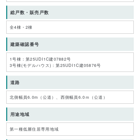
総戸数・販売戸数
全4棟・2棟
建築確認番号
1号棟：第25UDI1C建07882号
3号棟(モデルハウス)：第25UDI1C建05876号
道路
北側幅員6.0m（公道）、西側幅員6.0ｍ（公道）
用途地域
第一種低層住居専用地域