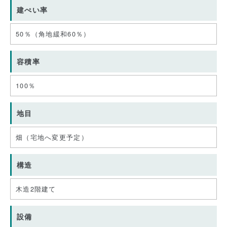
建ぺい率
50％（角地緩和60％）
容積率
100％
地目
畑（宅地へ変更予定）
構造
木造2階建て
設備