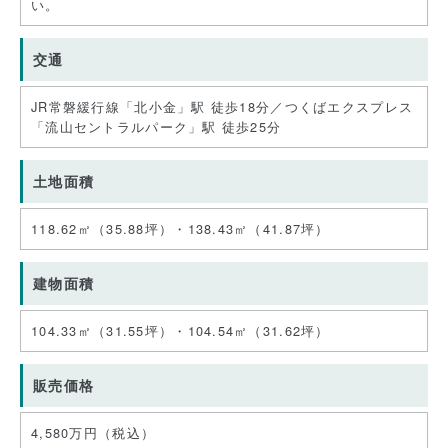
い。
交通
JR常磐緩行線「北小金」駅 徒歩18分／つくばエクスプレス
「流山セントラルパーク」駅 徒歩25分
土地面積
118.62
㎡（35.88坪）・
138.43
㎡（41.87坪）
建物面積
104.33
㎡（31.55坪）・
104.54
㎡（31.62坪）
販売価格
4,580
万円
（税込）