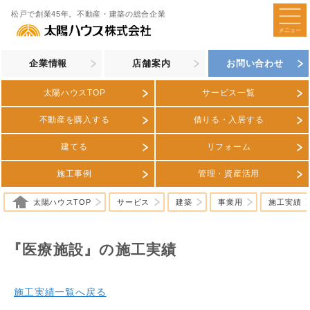
松戸で創業45年。不動産・建築の総合企業
企業情報
店舗案内
お問い合わせ
太陽ハウスTOP
サービス一覧
不動産を購入する
借りる・入居する
建てる
リフォーム
施工事例
管理・資産活用
太陽ハウスTOP
サービス
建築
事業用
施工実績
『医療施設』の施工実績
施工実績一覧へ戻る