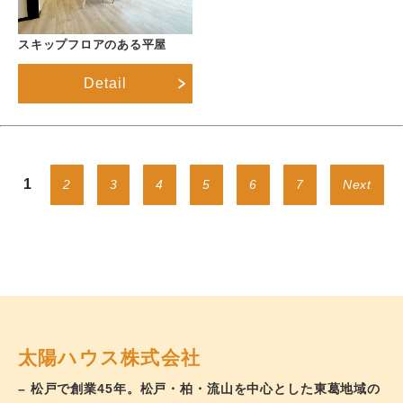
スキップフロアのある平屋
Detail
1
2
3
4
5
6
7
Next
太陽ハウス株式会社
– 松戸で創業45年。松戸・柏・流山を中心とした東葛地域の