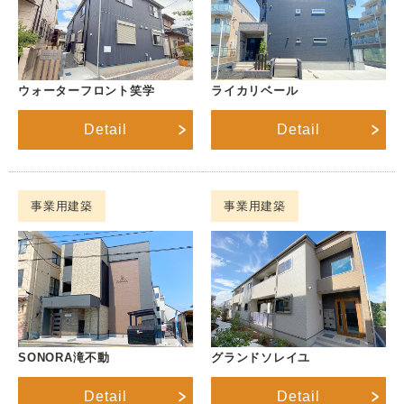
ウォーターフロント笑学
ライカリベール
Detail
Detail
事業用建築
事業用建築
SONORA滝不動
グランドソレイユ
Detail
Detail