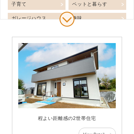
子育て
ペットと暮らす
ガレージハウス
趣味
中庭
一面ガラス
吹き抜け
空間デザイン
アウトドアリビング
スキップフロア
木造
SE構法
鉄骨造
RC造
平屋
2階建
3階建
店舗併用住宅
程よい距離感の2世帯住宅
-30坪
31-40坪