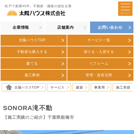
松戸で創業45年。不動産・建築の総合企業
企業情報
店舗案内
お問い合わせ
太陽ハウスTOP
サービス一覧
不動産を購入する
借りる・入居する
建てる
リフォーム
施工事例
管理・資産活用
太陽ハウスTOP
サービス
建築
事業用
施工実績
SONORA滝不動
【施工実績のご紹介】千葉県船橋市