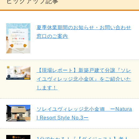
ピックアップ記事
夏季休業期間のお知らせ・お問い合わせ
窓口のご案内
【現場レポート】新築戸建て分譲『ソレ
イユヴィレッジ北小金Ⅸ』をご紹介いた
します！
ソレイユヴィレッジ北小金Ⅷ ーNatura
l Resort Style No.3ー