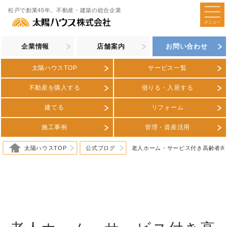
松戸で創業45年。不動産・建築の総合企業
企業情報
店舗案内
お問い合わせ
太陽ハウスTOP
サービス一覧
不動産を購入する
借りる・入居する
建てる
リフォーム
施工事例
管理・資産活用
太陽ハウスTOP
公式ブログ
老人ホーム・サービス付き高齢者向