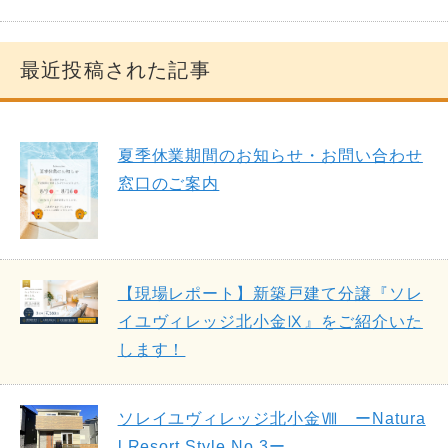
最近投稿された記事
夏季休業期間のお知らせ・お問い合わせ
窓口のご案内
【現場レポート】新築戸建て分譲『ソレ
イユヴィレッジ北小金Ⅸ』をご紹介いた
します！
ソレイユヴィレッジ北小金Ⅷ ーNatura
l Resort Style No.3ー