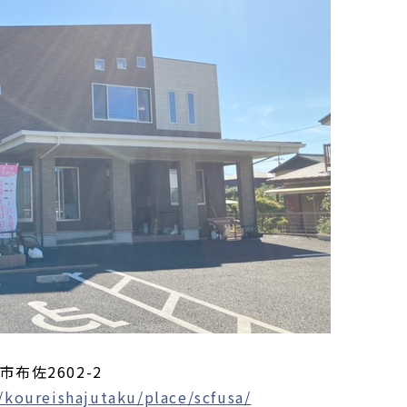
市布佐2602-2
/koureishajutaku/place/scfusa/