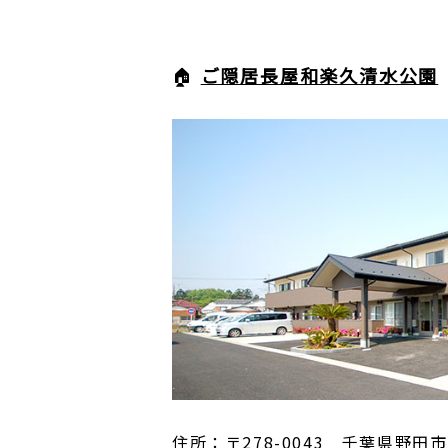
🏠
ご隠居長屋和楽久清水公園
住所：〒278-0043 千葉県野田市清