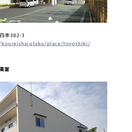
四季382-3
/koureishajutaku/place/toyoshiki/
満室