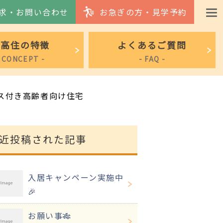
求・お問い合わせ
お急ぎの方・見学予約
サ高住の特徴
よくあるご質問
- CONCEPT -
- FAQ -
ス付き高齢者向け住宅
近投稿された記事
入居キャンペーン実施中
🎉
お願い事🎋