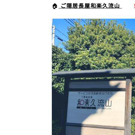
🏠
ご隠居長屋和楽久流山