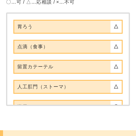
〇…可 / △…応相談 / ×…不可
胃ろう
△
点滴（食事）
△
留置カテーテル
△
人工肛門（ストーマ）
△
導尿
〇
在宅酸素
〇