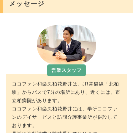
メッセージ
人工呼吸器
〇
ペースメーカー
〇
人工透析
△
腹膜透析
〇
営業スタッフ
ココファン和楽久柏花野井は、JR常磐線「北柏
インスリン注射
△
駅」からバスで7分の場所にあり、近くには、市
立柏病院があります。
認知症状
〇
ココファン和楽久柏花野井には、学研ココファ
ンのデイサービスと訪問介護事業所が併設して
おります。
結核
△