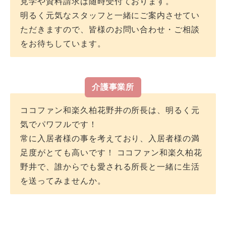
見学や資料請求は随時受付ております。
明るく元気なスタッフと一緒にご案内させてい
MRSA
△
ただきますので、皆様のお問い合わせ・ご相談
をお待ちしています。
疥癬
△
介護事業所
梅毒
△
ココファン和楽久柏花野井の所長は、明るく元
気でパワフルです！
緑濃菌
△
常に入居者様の事を考えており、入居者様の満
足度がとても高いです！ ココファン和楽久柏花
肝炎（B型・C型）
△
野井で、誰からでも愛される所長と一緒に生活
を送ってみませんか。
筋委縮性側策硬化症
△
HIV
△