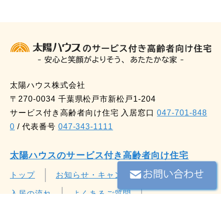
10:00 ～ 16:00
2026/
11/7
（土）
[ 無料・要予約 ]
（時間帯選択可）
10:00 ～ 16:00
2026/
11/21
（土）
[ 無料・要予約 ]
（時間帯選択可）
太陽ハウス株式会社
〒270-0034 千葉県松戸市新松戸1-204
サービス付き高齢者向け住宅 入居窓口
047-701-848
10:00 ～ 16:00
2026/
12/5
（土）
0
/ 代表番号
047-343-1111
[ 無料・要予約 ]
（時間帯選択可）
太陽ハウスのサービス付き高齢者向け住宅
10:00 ～ 16:00
トップ
お知らせ・キャンペーン
2026/
12/19
（土）
[ 無料・要予約 ]
入居の流れ
よくあるご質問
（時間帯選択可）
スタッフブログ
スタッフ紹介