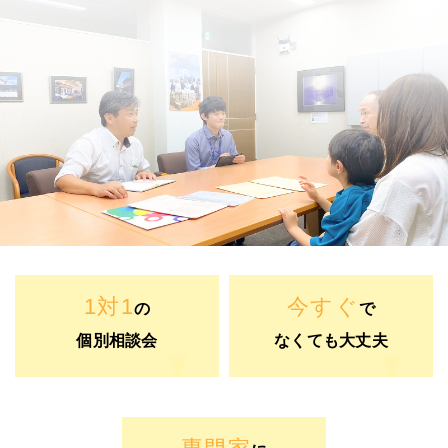
1対1
今すぐ
の
で
個別相談会
なくても大丈夫