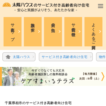
サ高住トップ
施設を探す
入居の流れ
サ高住の特徴
よくあるご質問
太陽ハウス
サービス付き高齢者向け住宅
物件
今すぐでなくても大丈夫
【毎月開催】
高齢者施設探しの無料相談会
8
次回：
8/
（土）
千葉県柏市のサービス付き高齢者向け住宅