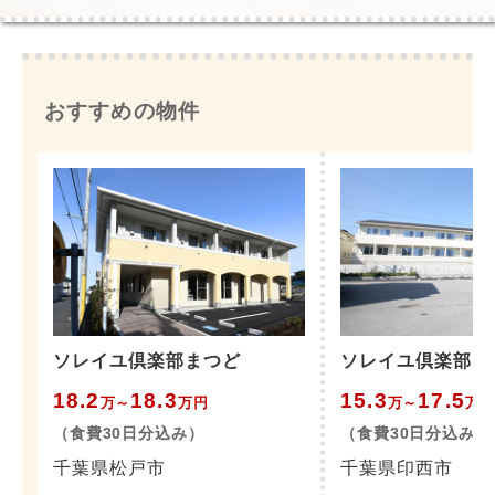
おすすめの物件
ソレイユ倶楽部まつど
ソレイユ倶楽部印
18.2
18.3
15.3
17.5
万
～
万円
万
～
万
（食費30日分込み）
（食費30日分込み）
千葉県松戸市
千葉県印西市