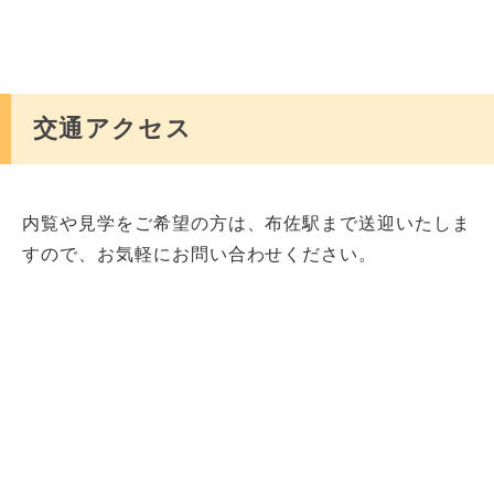
誤嚥性肺炎
△
交通アクセス
脳卒中・脳梗塞
△
褥瘡
〇
内覧や見学をご希望の方は、布佐駅まで送迎いたしま
すので、お気軽にお問い合わせください。
ターミナル期にある方
〇
リハビリ
〇