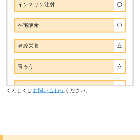
インスリン注射
〇
在宅酸素
〇
鼻腔栄養
△
胃ろう
△
人工透析
△
くわしくは
お問い合わせ
ください。
人工肛門（ストーマ）
〇
バルーン留置
△