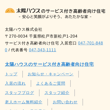
（時間帯選択可）
10:00 ～ 16:00
2026/
11/21
（土）
[ 無料・要予約 ]
（時間帯選択可）
太陽ハウス株式会社
〒270-0034 千葉県松戸市新松戸1-204
サービス付き高齢者向け住宅 入居窓口
047-701-848
10:00 ～ 16:00
2026/
12/5
（土）
0
/ 代表番号
047-343-1111
[ 無料・要予約 ]
（時間帯選択可）
太陽ハウスのサービス付き高齢者向け住宅
10:00 ～ 16:00
トップ
お知らせ・キャンペーン
2026/
12/19
（土）
[ 無料・要予約 ]
入居の流れ
よくあるご質問
（時間帯選択可）
スタッフブログ
スタッフ紹介
老人ホーム無料紹介
お問い合わせ