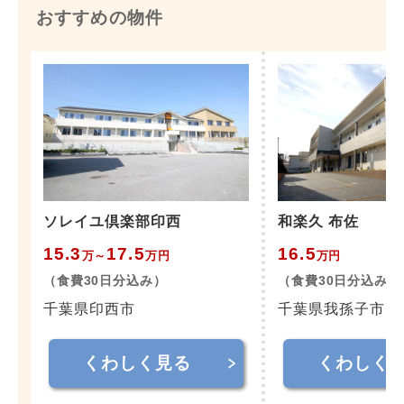
おすすめの物件
ソレイユ倶楽部印西
和楽久 布佐
15.3
17.5
16.5
万
～
万円
万円
（食費30日分込み）
（食費30日分込み）
千葉県印西市
千葉県我孫子市
くわしく見る
くわしく