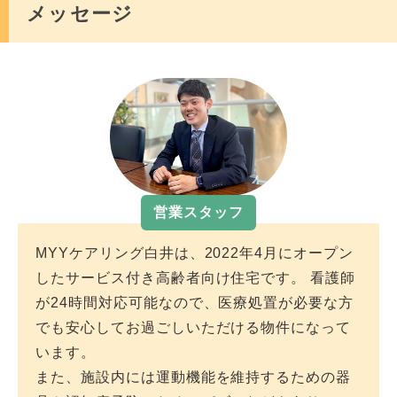
メッセージ
認知症
〇
褥瘡
〇
IVH
〇
たん吸引
△
営業スタッフ
MYYケアリング白井は、2022年4月にオープン
肝炎
△
したサービス付き高齢者向け住宅です。 看護師
が24時間対応可能なので、医療処置が必要な方
疥癬
△
でも安心してお過ごしいただける物件になって
います。
ALS
〇
また、施設内には運動機能を維持するための器