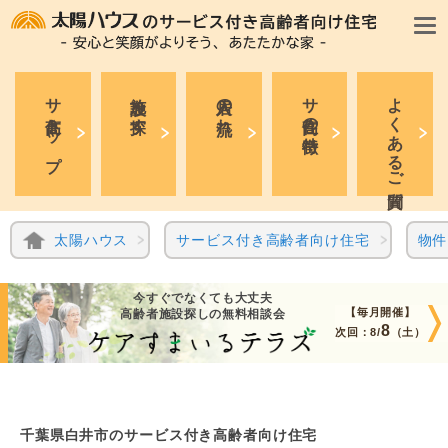
サ高住トップ
施設を探す
入居の流れ
サ高住の特徴
よくあるご質問
太陽ハウス
サービス付き高齢者向け住宅
物件
今すぐでなくても大丈夫
【毎月開催】
高齢者施設探しの無料相談会
8
次回：
8/
（土）
千葉県白井市のサービス付き高齢者向け住宅