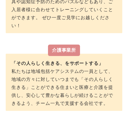
具や認知症予防のためのパズルなどもあり、ご
入居者様に合わせてトレーニングしていくこと
呼吸器
〇
ができます。 ぜひ一度ご見学にお越しくださ
い！
終末期
〇
気管切開
△
介護事業所
「その人らしく生きる、をサポートする」
ペースメーカー
〇
私たちは地域包括ケアシステムの一員として、
地域の方々に対していつまでも「その人らしく
生きる」ことができる住まいと医療と介護を提
結核
△
供し、安心して豊かな暮らしが続けることがで
きるよう、チーム一丸で支援する会社です。
梅毒
△
HIV
△