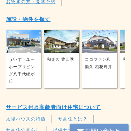
お急ぎの方・見学予約
施設・物件を探す
ういず・ユー
和楽久 豊四季
和楽
ココファン和
ホープリビン
楽久 柏花野井
グ八千代緑が
丘
サービス付き高齢者向け住宅について
太陽ハウスの特徴
サ高住とは？
サ高住の暮らし
提供サービス一例