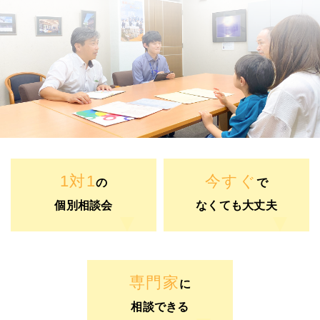
1対1
今すぐ
の
で
個別相談会
なくても大丈夫
専門家
に
相談できる