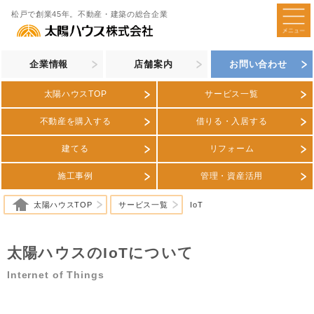
松戸で創業45年。不動産・建築の総合企業
企業情報
店舗案内
お問い合わせ
太陽ハウスTOP
サービス一覧
不動産を購入する
借りる・入居する
建てる
リフォーム
施工事例
管理・資産活用
太陽ハウスTOP
サービス一覧
IoT
太陽ハウスのIoTについて
Internet of Things