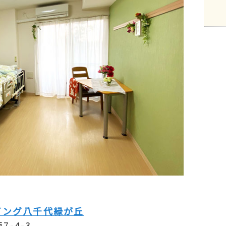
ビング八千代緑が丘
-4-3