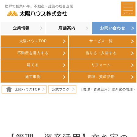
松戸で創業45年。不動産・建築の総合企業
企業情報
店舗案内
お問い合わせ
太陽ハウスTOP
サービス一覧
不動産を購入する
借りる・入居する
建てる
リフォーム
施工事例
管理・資産活用
太陽ハウスTOP
公式ブログ
【管理・資産活用】空き家の管理・活