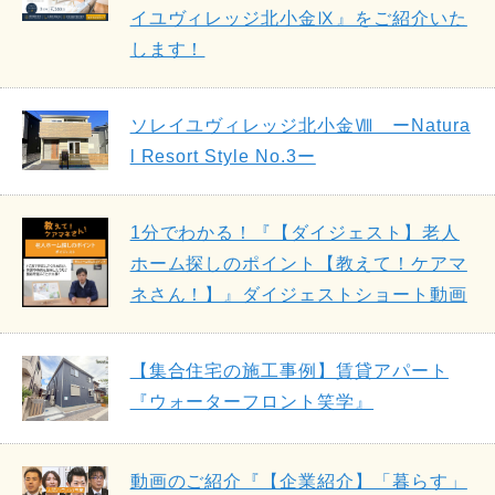
イユヴィレッジ北小金Ⅸ』をご紹介いた
します！
ソレイユヴィレッジ北小金Ⅷ ーNatura
l Resort Style No.3ー
1分でわかる！『【ダイジェスト】老人
ホーム探しのポイント【教えて！ケアマ
ネさん！】』ダイジェストショート動画
【集合住宅の施工事例】賃貸アパート
『ウォーターフロント笑学』
動画のご紹介『【企業紹介】「暮らす」