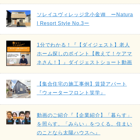
ソレイユヴィレッジ北小金Ⅷ ーNatura
l Resort Style No.3ー
1分でわかる！『【ダイジェスト】老人
ホーム探しのポイント【教えて！ケアマ
ネさん！】』ダイジェストショート動画
【集合住宅の施工事例】賃貸アパート
『ウォーターフロント笑学』
動画のご紹介『【企業紹介】「暮らす」
を照らす。「みらい」をつくる。住まい
のことなら太陽ハウスへ』