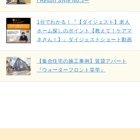
l Resort Style No.3ー
1分でわかる！『【ダイジェスト】老人
ホーム探しのポイント【教えて！ケアマ
ネさん！】』ダイジェストショート動画
【集合住宅の施工事例】賃貸アパート
『ウォーターフロント笑学』