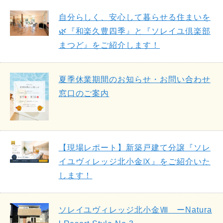
自分らしく、安心して暮らせる住まいを
🌿『和楽久豊四季』と『ソレイユ倶楽部
まつど』をご紹介します！
夏季休業期間のお知らせ・お問い合わせ
窓口のご案内
【現場レポート】新築戸建て分譲『ソレ
イユヴィレッジ北小金Ⅸ』をご紹介いた
します！
ソレイユヴィレッジ北小金Ⅷ ーNatura