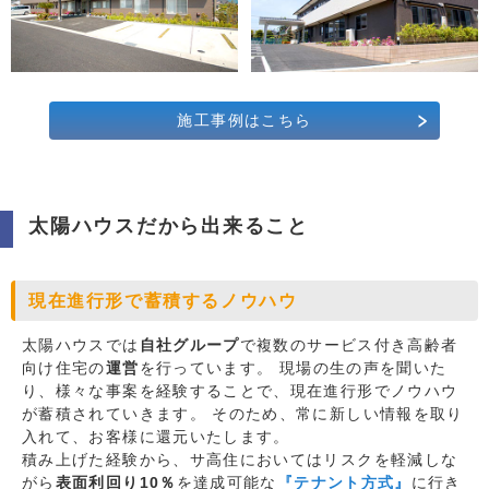
施工事例はこちら
太陽ハウスだから出来ること
現在進行形で蓄積するノウハウ
太陽ハウスでは
自社グループ
で複数のサービス付き高齢者
向け住宅の
運営
を行っています。 現場の生の声を聞いた
り、様々な事案を経験することで、現在進行形でノウハウ
が蓄積されていきます。 そのため、常に新しい情報を取り
入れて、お客様に還元いたします。
積み上げた経験から、サ高住においてはリスクを軽減しな
がら
表面利回り10％
を達成可能な
『テナント方式』
に行き